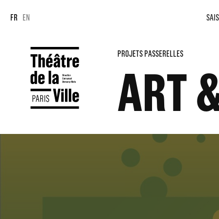
LES PRO
Panneau de gestion des cookies
Panneau de gestion des cookies
FR
EN
SAIS
ART & S
PROJETS PASSERELLES
ART &
EN SAVOIR PLUS