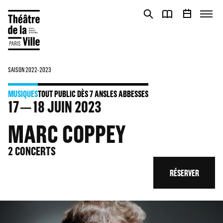
Panneau de gestion des cookies
Panneau de gestion des cookies
SAISON 2022-2023
MUSIQUES
TOUT PUBLIC DÈS 7 ANS
LES ABBESSES
17
18
JUIN 2023
MARC COPPEY
2 CONCERTS
RÉSERVER