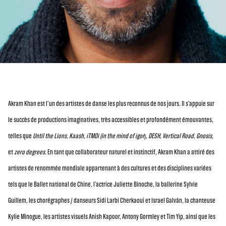
Akram Khan est l’un des artistes de danse les plus reconnus de nos jours. Il s’appuie sur
le succès de productions imaginatives, très accessibles et profondément émouvantes,
telles que
Until the Lions, Kaash, iTMOi (in the mind of igor
),
DESH, Vertical Road, Gnosis
,
et
zero degrees
. En tant que collaborateur naturel et instinctif, Akram Khan a attiré des
artistes de renommée mondiale appartenant à des cultures et des disciplines variées
tels que le Ballet national de Chine, l’actrice Juliette Binoche, la ballerine Sylvie
Guillem, les chorégraphes / danseurs Sidi Larbi Cherkaoui et Israel Galván, la chanteuse
Kylie Minogue, les artistes visuels Anish Kapoor, Antony Gormley et Tim Yip, ainsi que les