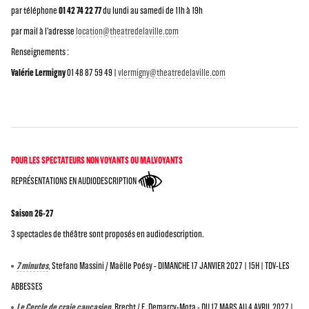
par téléphone
01 42 74 22 77
du lundi au samedi de 11h à 19h
par mail à l’adresse
location@theatredelaville.com
Renseignements :
Valérie Lermigny
01 48 87 59 49 |
vlermigny@theatredelaville.com
POUR LES SPECTATEURS NON VOYANTS OU MALVOYANTS
REPRÉSENTATIONS EN AUDIODESCRIPTION
Saison 26-27
3 spectacles de théâtre sont proposés en audiodescription.
7 minutes
, Stefano Massini / Maëlle Poésy - DIMANCHE 17 JANVIER 2027 | 15H | TDV-LES
ABBESSES
Le Cercle de craie caucasien
, Brecht / E. Demarcy-Mota - DU 17 MARS AU 4 AVRIL 2027 |