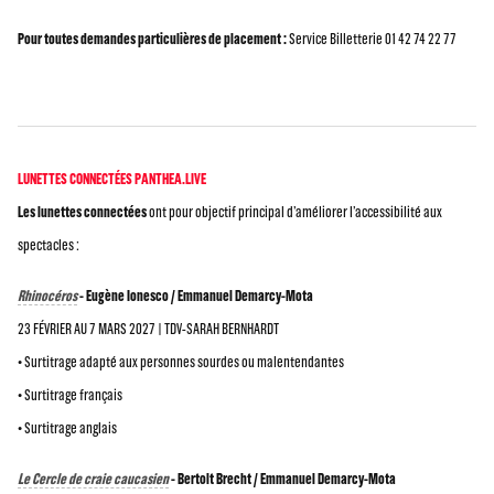
Pour toutes demandes particulières de placement :
Service Billetterie 01 42 74 22 77
LUNETTES CONNECTÉES PANTHEA.LIVE
Les lunettes connectées
ont pour objectif principal d’améliorer l’accessibilité aux
spectacles :
Rhinocéros
- Eugène Ionesco / Emmanuel Demarcy-Mota
23 FÉVRIER AU 7 MARS 2027 | TDV-SARAH BERNHARDT
• Surtitrage adapté aux personnes sourdes ou malentendantes
• Surtitrage français
• Surtitrage anglais
Le Cercle de craie caucasien
- Bertolt Brecht / Emmanuel Demarcy-Mota