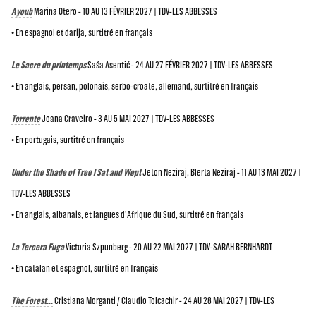
Ayoub
Marina Otero - 10 AU 13 FÉVRIER 2027 | TDV-LES ABBESSES
• En espagnol et darija, surtitré en français
Le Sacre du printemps
Saša Asentić - 24 AU 27 FÉVRIER 2027 | TDV-LES ABBESSES
• En anglais, persan, polonais, serbo-croate, allemand, surtitré en français
Torrente
Joana Craveiro - 3 AU 5 MAI 2027 | TDV-LES ABBESSES
• En portugais, surtitré en français
Under the Shade of Tree I Sat and Wept
Jeton Neziraj, Blerta Neziraj - 11 AU 13 MAI 2027 |
TDV-LES ABBESSES
• En anglais, albanais, et langues d'Afrique du Sud, surtitré en français
La Tercera Fuga
Victoria Szpunberg - 20 AU 22 MAI 2027 | TDV-SARAH BERNHARDT
• En catalan et espagnol, surtitré en français
The Forest…
Cristiana Morganti / Claudio Tolcachir - 24 AU 28 MAI 2027 | TDV-LES