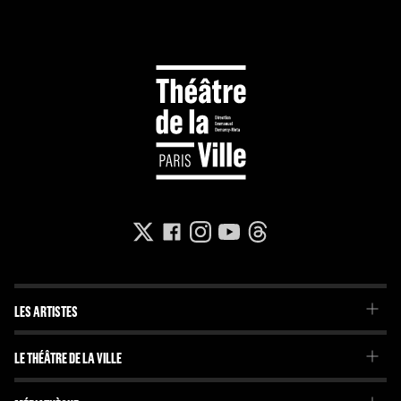
LES ARTISTES
La Troupe du Théâtre de la Ville
LE THÉÂTRE DE LA VILLE
La Troupe de l'Imaginaire
Le Projet