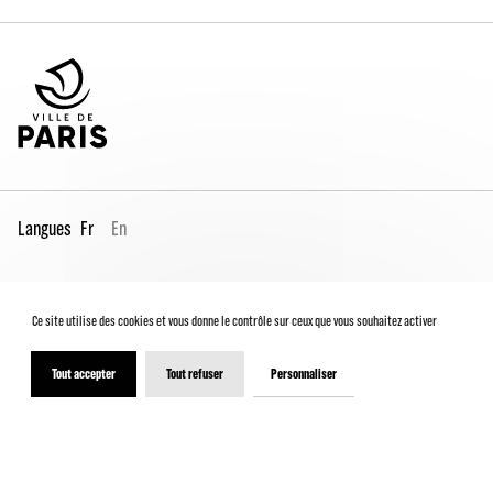
Langues
Fr
En
Espace Pro
Contacts
Mentions légales
Ce site utilise des cookies et vous donne le contrôle sur ceux que vous souhaitez activer
Conditions générales de vente
Charte du spectateur
Déclaration d'accessibilité
Tout accepter
Tout refuser
Personnaliser
© 2026 - Théâtre de la Ville