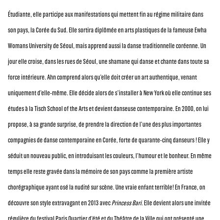
Étudiante, elle participe aux manifestations qui mettent fin au régime militaire dans
son pays, la Corée du Sud. Elle sortira diplômée en arts plastiques de la fameuse Ewha
Womans University de Séoul, mais apprend aussi la danse traditionnelle coréenne. Un
jour elle croise, dans les rues de Séoul, une shamane qui danse et chante dans toute sa
force intérieure. Ahn comprend alors qu’elle doit créer un art authentique, venant
uniquement d’elle-même. Elle décide alors de s’installer à New York où elle continue ses
études à la Tisch School of the Arts et devient danseuse contemporaine. En 2000, on lui
propose, à sa grande surprise, de prendre la direction de l’une des plus importantes
compagnies de danse contemporaine en Corée, forte de quarante-cinq danseurs ! Elle y
séduit un nouveau public, en introduisant les couleurs, l’humour et le bonheur. En même
temps elle reste gravée dans la mémoire de son pays comme la première artiste
chorégraphique ayant osé la nudité sur scène. Une vraie enfant terrible! En France, on
découvre son style extravagant en 2013 avec
Princess Bari
. Elle devient alors une invitée
régulière du festival Paris Quartier d’été et du Théâtre de la Ville qui ont présenté une