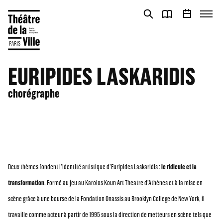
Panneau de gestion des cookies
Panneau de gestion des cookies
EURIPIDES LASKARIDIS
chorégraphe
Deux thèmes fondent l’identité artistique d’Euripides Laskaridis :
le ridicule et la
transformation
. Formé au jeu au Karolos Koun Art Theatre d’Athènes et à la mise en
scène grâce à une bourse de la Fondation Onassis au Brooklyn College de New York, il
travaille comme acteur à partir de 1995 sous la direction de metteurs en scène tels que