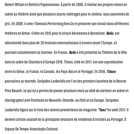
Robert Wilson et Dimitris Papaioannou. À partir de 2000, il réalise ses propres mises en
scène au théâtre ainsi que plusieurs courts-métrages pour le cinéma, tous couronnés de
prix. En 2009, il crée l'Osmosis Performing Arts Co et présente son travail dans différents
théâtres en Grèce. Créée en 2015 pour le circuit Aerowaves à Barcelone,
Relic
, est
sélectionné dans plus de 20 festivals internationaux à travers toute l’Europe, et
poursuit actuellement sa tournée. En France,
Relic
a été présenté au Théâtre de la Ville
dans le cadre de Chantiers d’Europe 2016. Titans, créé en 2017, est une coproduction
entre la Grèce, la France, le Canada, les Pays-Bas et le Portugal. En 2018,
Titans
poursuivra sa tournée. Euripides Laskaridis est l’un des premiers lauréats de la Bourse
Pina Bausch, ce qui lui a permis de passer plusieurs mois au côté du metteur en scène et
chorégraphe Lemi Ponifasio en Nouvelle-Zélande, au Chili et en Europe. Euripides
Laskaridis figure sur la liste des talents prometteurs du magazine
"Tanz"
en août 2017. Il
devient artiste associé de la principale structure de résidence d’artistes au Portugal, O
Espaço Do Tempo-Associação Cultural.