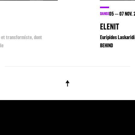
05
07
NOV. 2020
DANSE
ELENIT
Euripides Laskaridis
THE THINGS WE KNOW WE KNEW ARE NOW
BEHIND