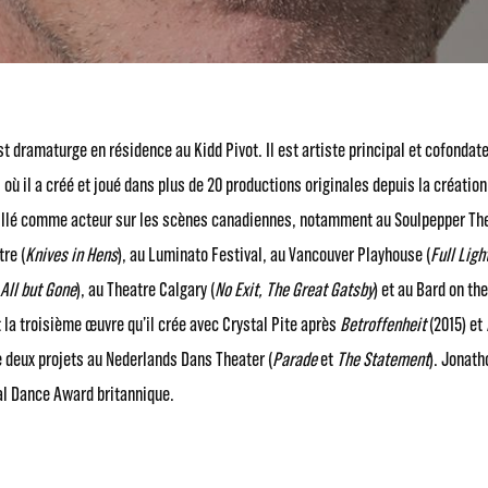
 dramaturge en résidence au Kidd Pivot. Il est artiste principal et cofondateu
où il a créé et joué dans plus de 20 productions originales depuis la créatio
vaillé comme acteur sur les scènes canadiennes, notamment au Soulpepper The
re (
Knives in Hens
), au Luminato Festival, au Vancouver Playhouse (
Full Ligh
All but Gone
), au Theatre Calgary (
No Exit, The Great Gatsby
) et au Bard on th
 la troisième œuvre qu’il crée avec Crystal Pite après
Betroffenheit
(2015) et
de deux projets au Nederlands Dans Theater (
Parade
et
The Statement
). Jonath
al Dance Award britannique.