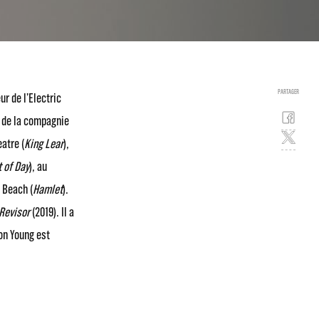
PARTAGER
r de l’Electric
n de la compagnie
atre (
King Lear
),
t of Day
), au
e Beach (
Hamlet
).
Revisor
(2019). Il a
on Young est