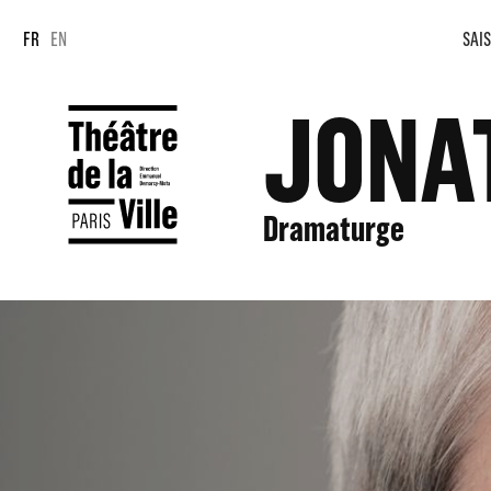
Panneau de gestion des cookies
Panneau de gestion des cookies
FR
EN
SAIS
JONA
Dramaturge