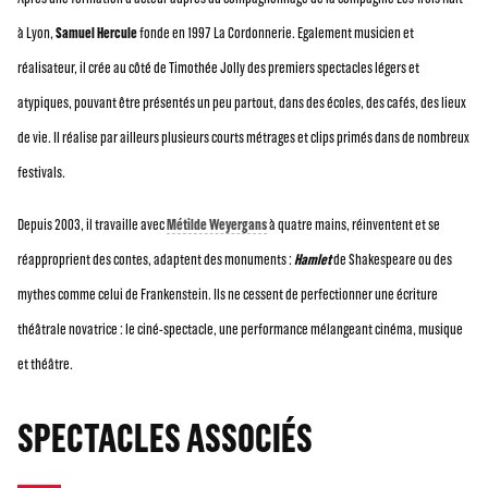
à Lyon,
Samuel Hercule
fonde en 1997 La Cordonnerie. Egalement musicien et
réalisateur, il crée au côté de Timothée Jolly des premiers spectacles légers et
atypiques, pouvant être présentés un peu partout, dans des écoles, des cafés, des lieux
de vie. Il réalise par ailleurs plusieurs courts métrages et clips primés dans de nombreux
festivals.
Depuis 2003, il travaille avec
Métilde Weyergans
à quatre mains, réinventent et se
réapproprient des contes, adaptent des monuments :
Hamlet
de Shakespeare ou des
mythes comme celui de Frankenstein. Ils ne cessent de perfectionner une écriture
théâtrale novatrice : le ciné-spectacle, une performance mélangeant cinéma, musique
et théâtre.
SPECTACLES ASSOCIÉS