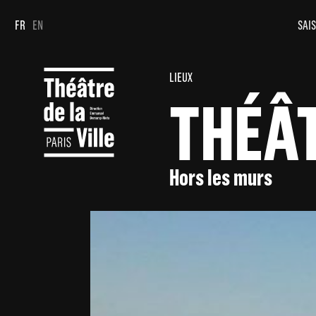
Panneau de gestion des cookies
Panneau de gestion des cookies
FR
EN
SAIS
LIEUX
THÉÂ
Hors les murs