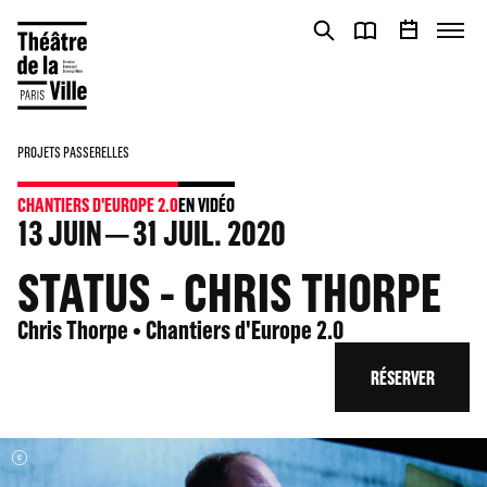
Panneau de gestion des cookies
Panneau de gestion des cookies
PROJETS PASSERELLES
CHANTIERS D'EUROPE 2.0
EN VIDÉO
13
JUIN
31
JUIL. 2020
STATUS - CHRIS THORPE
Chris Thorpe • Chantiers d'Europe 2.0
RÉSERVER