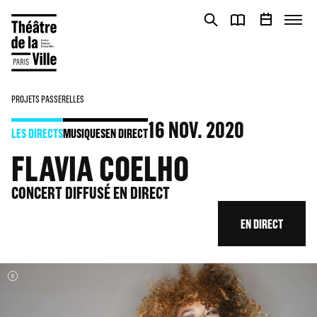
Panneau de gestion des cookies
Panneau de gestion des cookies
PROJETS PASSERELLES
16
NOV. 2020
LES DIRECTS
MUSIQUES
EN DIRECT
FLAVIA COELHO
CONCERT DIFFUSÉ EN DIRECT
EN DIRECT