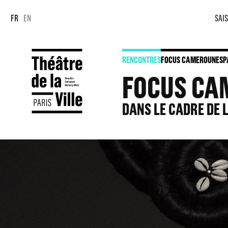
Panneau de gestion des cookies
Panneau de gestion des cookies
FR
EN
SAIS
RENCONTRES
FOCUS CAMEROUN
ESP
FOCUS CA
DANS LE CADRE DE 