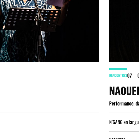
07
RENCONTRES
NAOUE
Performance, d
N’GANG en langue