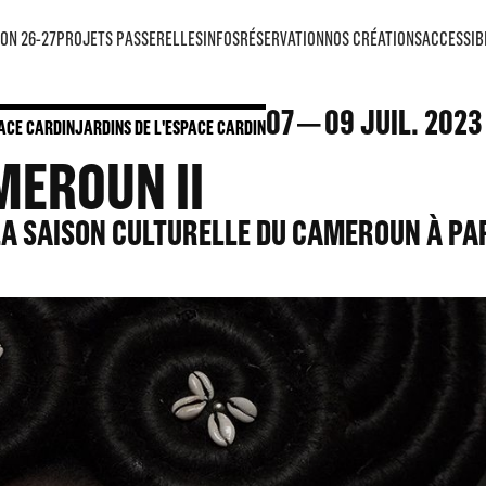
ON 26-27
PROJETS PASSERELLES
INFOS
RÉSERVATION
NOS CRÉATIONS
ACCESSIB
07
09
JUIL. 2023
ACE CARDIN
JARDINS DE L'ESPACE CARDIN
MEROUN II
LA SAISON CULTURELLE DU CAMEROUN À PA