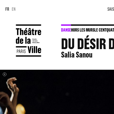
Panneau de gestion des cookies
Panneau de gestion des cookies
FR
EN
SAIS
DANSE
HORS LES MURS
LE CENTQUAT
DU DÉSIR 
Salia Sanou