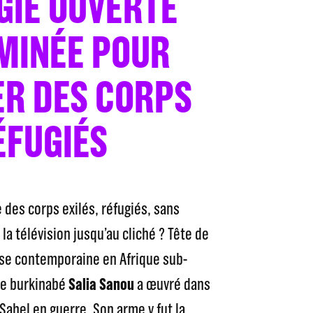
GIE OUVERTE
MINÉE POUR
R DES CORPS
ÉFUGIÉS
des corps exilés, réfugiés, sans
a télévision jusqu’au cliché ? Tête de
se contemporaine en Afrique sub-
he burkinabé
Salia Sanou
a œuvré dans
Sahel en guerre. Son arme y fut la