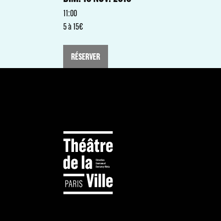
11:00
5 à 15€
RÉSERVER