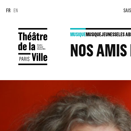
Panneau de gestion des cookies
Panneau de gestion des cookies
FR
EN
SAIS
MUSIQUE
MUSIQUE
JEUNESSE
LES AB
NOS AMIS 