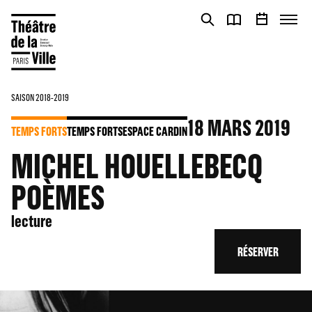
Panneau de gestion des cookies
Panneau de gestion des cookies
SAISON 2018-2019
18
MARS 2019
TEMPS FORTS
TEMPS FORTS
ESPACE CARDIN
MICHEL HOUELLEBECQ
POÈMES
lecture
RÉSERVER