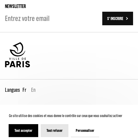
NEWSLETTER
S' INSCRIRE
Langues
Fr
En
Espace Pro
Contacts
Mentions légales
Ce site utilise des cookies et vous donne le contrôle sur ceux que vous souhaitez activer
Conditions générales de vente
Charte du spectateur
Déclaration d'accessibilité
Tout accepter
Tout refuser
Personnaliser