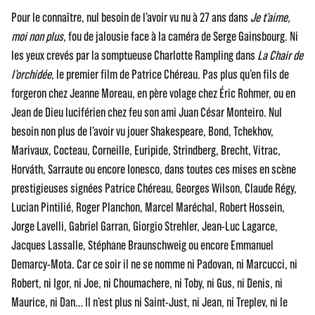
Pour le connaître, nul besoin de l’avoir vu nu à 27 ans dans
Je t’aime,
moi non plus
, fou de jalousie face à la caméra de Serge Gainsbourg. Ni
les yeux crevés par la somptueuse Charlotte Rampling dans
La Chair de
l’orchidée
, le premier film de Patrice Chéreau. Pas plus qu’en fils de
forgeron chez Jeanne Moreau, en père volage chez Éric Rohmer, ou en
Jean de Dieu luciférien chez feu son ami Juan César Monteiro. Nul
besoin non plus de l’avoir vu jouer Shakespeare, Bond, Tchekhov,
Marivaux, Cocteau, Corneille, Euripide, Strindberg, Brecht, Vitrac,
Horváth, Sarraute ou encore Ionesco, dans toutes ces mises en scène
prestigieuses signées Patrice Chéreau, Georges Wilson, Claude Régy,
Lucian Pintilié, Roger Planchon, Marcel Maréchal, Robert Hossein,
Jorge Lavelli, Gabriel Garran, Giorgio Strehler, Jean-Luc Lagarce,
Jacques Lassalle, Stéphane Braunschweig ou encore Emmanuel
Demarcy-Mota. Car ce soir il ne se nomme ni Padovan, ni Marcucci, ni
Robert, ni Igor, ni Joe, ni Choumachere, ni Toby, ni Gus, ni Denis, ni
Maurice, ni Dan… Il n’est plus ni Saint-Just, ni Jean, ni Treplev, ni le