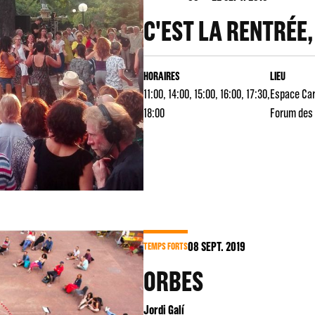
C'EST LA RENTRÉE,
HORAIRES
LIEU
11:00, 14:00, 15:00, 16:00, 17:30,
Espace Ca
18:00
Forum des 
08
SEPT. 2019
TEMPS FORTS
ORBES
Jordi Galí