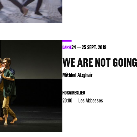
24
25
SEPT. 2019
DANSE
WE ARE NOT GOIN
Mithkal Alzghair
HORAIRES
LIEU
20:00
Les Abbesses