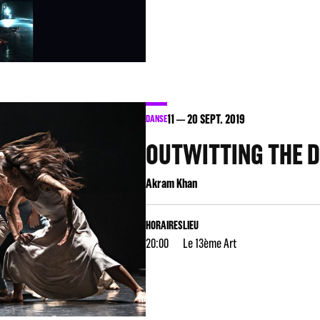
11
20
SEPT. 2019
DANSE
OUTWITTING THE D
Akram Khan
HORAIRES
LIEU
20:00
Le 13ème Art