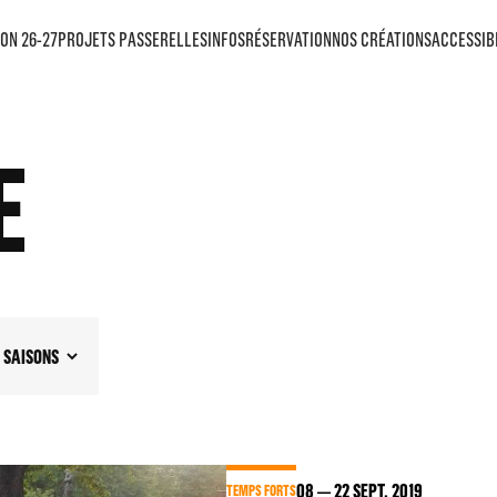
ON 26-27
PROJETS PASSERELLES
INFOS
RÉSERVATION
NOS CRÉATIONS
ACCESSIB
E
SAISONS
08
22
SEPT. 2019
TEMPS FORTS