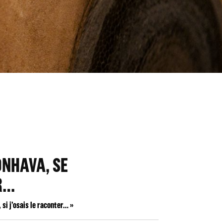
ONHAVA, SE
R…
, si j’osais le raconter… »