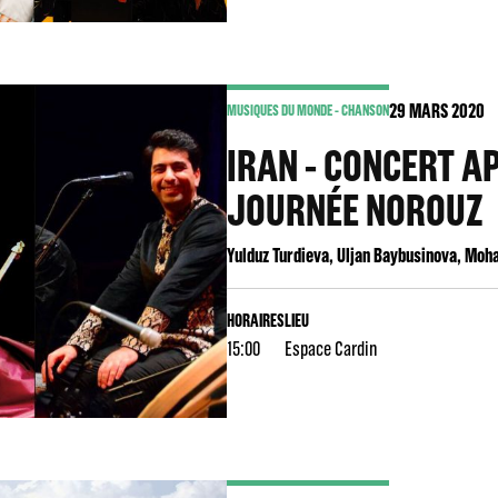
29
MARS 2020
MUSIQUES DU MONDE - CHANSON
IRAN - CONCERT AP
JOURNÉE NOROUZ
Yulduz Turdieva, Uljan Baybusinova, M
HORAIRES
LIEU
15:00
Espace Cardin