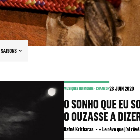
SAISONS
23
JUIN 2020
MUSIQUES DU MONDE - CHANSON
O SONHO QUE EU S
O OUZASSE A DIZE
Dafné Kritharas
« Le rêve que j’ai rêvé