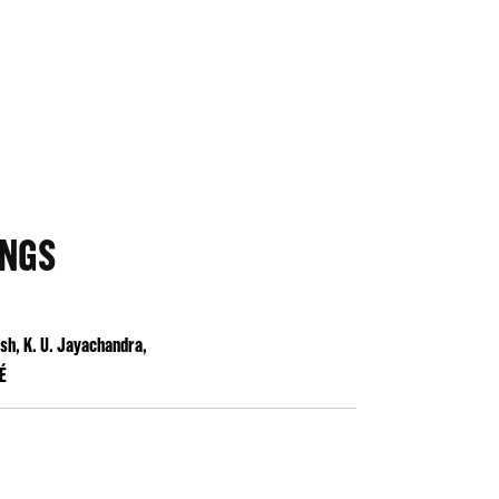
INGS
h, K. U. Jayachandra,
É