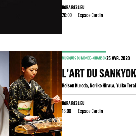
HORAIRES
LIEU
20:00
Espace Cardin
25
AVR. 2020
MUSIQUES DU MONDE - CHANSON
L'ART DU SANKYO
Reison Kuroda, Noriko Hirata, Yuiko Terai
HORAIRES
LIEU
16:00
Espace Cardin