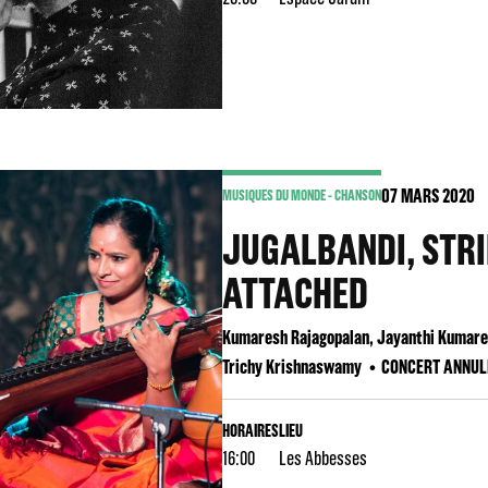
07
MARS 2020
MUSIQUES DU MONDE - CHANSON
JUGALBANDI, STR
ATTACHED
Kumaresh Rajagopalan, Jayanthi Kumares
Trichy Krishnaswamy
CONCERT ANNUL
HORAIRES
LIEU
16:00
Les Abbesses