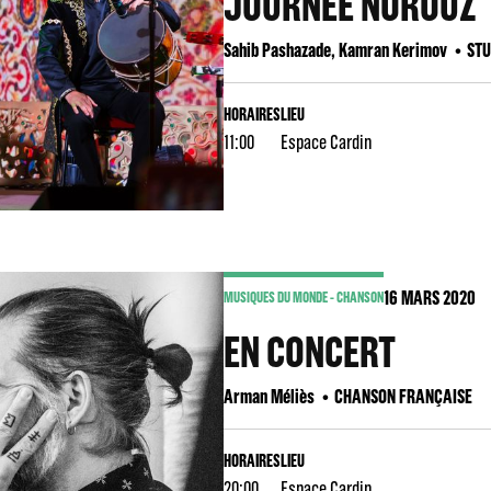
JOURNÉE NOROUZ
Sahib Pashazade, Kamran Kerimov
STU
HORAIRES
LIEU
11:00
Espace Cardin
16
MARS 2020
MUSIQUES DU MONDE - CHANSON
EN CONCERT
Arman Méliès
CHANSON FRANÇAISE
HORAIRES
LIEU
20:00
Espace Cardin