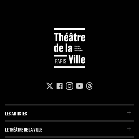
LES ARTISTES
La Troupe du Théâtre de la Ville
LE THÉÂTRE DE LA VILLE
La Troupe de l'Imaginaire
Le Projet