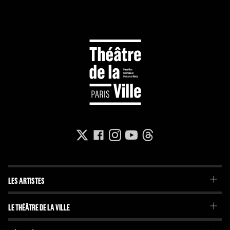
LES ARTISTES
La Troupe du Théâtre de la Ville
LE THÉÂTRE DE LA VILLE
La Troupe de l'Imaginaire
Le Projet