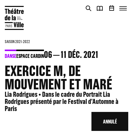
Panneau de gestion des cookies
Panneau de gestion des cookies
SAISON 2021-2022
06
11
DÉC. 2021
DANSE
ESPACE CARDIN
EXERCICE M, DE
MOUVEMENT ET MARÉ
Lia Rodrigues • Dans le cadre du Portrait Lia
Rodrigues présenté par le Festival d’Automne à
Paris
ANNULÉ