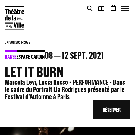
Panneau de gestion des cookies
Panneau de gestion des cookies
SAISON 2021-2022
08
12
SEPT. 2021
DANSE
ESPACE CARDIN
LET IT BURN
Marcela Levi, Lucía Russo • PERFORMANCE - Dans
le cadre du Portrait Lia Rodrigues présenté par le
Festival d’Automne à Paris
RÉSERVER