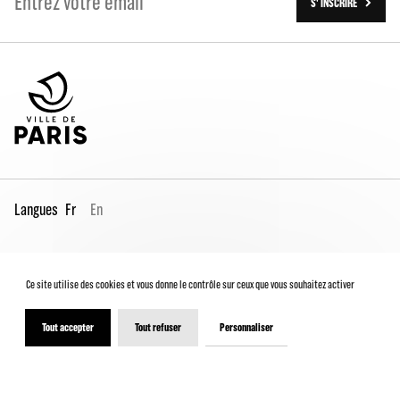
S' INSCRIRE
Langues
Fr
En
Espace Pro
Contacts
Mentions légales
Ce site utilise des cookies et vous donne le contrôle sur ceux que vous souhaitez activer
Conditions générales de vente
Charte du spectateur
Déclaration d'accessibilité
Tout accepter
Tout refuser
Personnaliser
© 2026 - Théâtre de la Ville