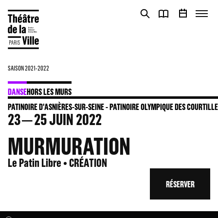
Panneau de gestion des cookies
Panneau de gestion des cookies
SAISON 2021-2022
DANSE
HORS LES MURS
PATINOIRE D'ASNIÈRES-SUR-SEINE - PATINOIRE OLYMPIQUE DES COURTILL
23
25
JUIN 2022
MURMURATION
Le Patin Libre • CRÉATION
RÉSERVER