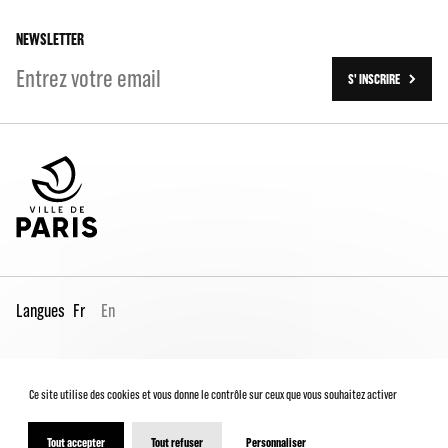
Les travaux (2016-2023)
NEWSLETTER
S' INSCRIRE
Langues
Fr
En
Espace Pro
Contacts
Mentions légales
Ce site utilise des cookies et vous donne le contrôle sur ceux que vous souhaitez activer
Conditions générales de vente
Charte du spectateur
Déclaration d'accessibilité
Tout accepter
Tout refuser
Personnaliser