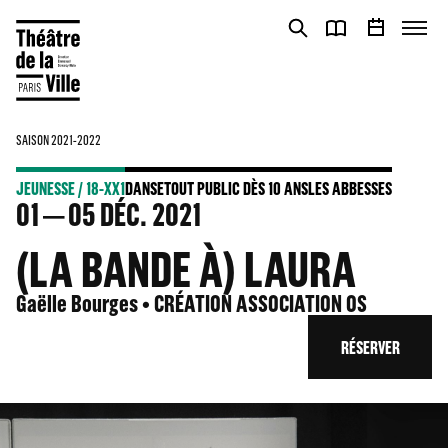
Panneau de gestion des cookies
Panneau de gestion des cookies
SAISON 2021-2022
JEUNESSE / 18-XX1
DANSE
TOUT PUBLIC DÈS 10 ANS
LES ABBESSES
01
05
DÉC. 2021
(LA BANDE À) LAURA
Gaëlle Bourges • CRÉATION ASSOCIATION OS
RÉSERVER