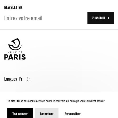
Les travaux (2016-2023)
NEWSLETTER
S' INSCRIRE
Langues
Fr
En
Espace Pro
Contacts
Mentions légales
Ce site utilise des cookies et vous donne le contrôle sur ceux que vous souhaitez activer
Conditions générales de vente
Charte du spectateur
Déclaration d'accessibilité
Tout accepter
Tout refuser
Personnaliser