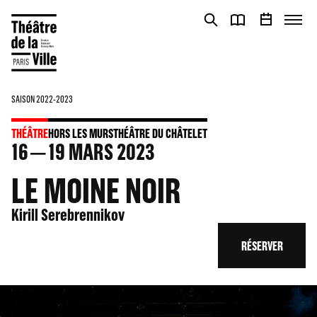
Panneau de gestion des cookies
Panneau de gestion des cookies
SAISON 2022-2023
THÉÂTRE
HORS LES MURS
THÉÂTRE DU CHÂTELET
16
19
MARS 2023
LE MOINE NOIR
Kirill Serebrennikov
RÉSERVER