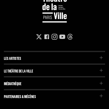
LES ARTISTES
La Troupe du Théâtre de la Ville
LE THÉÂTRE DE LA VILLE
La Troupe de l'Imaginaire
Le Projet
Projets internationaux
MÉDIATHÈQUE
Emmanuel Demarcy-Mota
Brochures et journaux
L'Équipe
Dossiers pédagogiques
PARTENAIRES & MÉCÈNES
Le Conseil d'administration
En librairie
Nos partenaires
L'Histoire