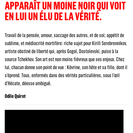
APPARAÎT UN MOINE NOIR QUI VOIT
EN LUI UN ÉLU DE LA VÉRITÉ.
Travail de la pensée, amour, saccage des autres, et de soi; appétit de
sublime, et médiocrité mortifère: riche sujet pour Kirill Serebrennikov,
artiste obstiné de liberté qui, après Gogol, Dostoïevski, puise à la
source Tchekhov. Son art est non moins fiévreux que ses enjeux. Chez
lui, chacun donne son point de vue : Kôvrine, son hôte et sa fille, dont il
s’éprend. Tous, enfermés dans des vérités particulières, sous l’œil
d’Hécate, déesse ambiguë.
Odile Quirot