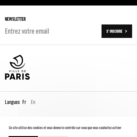
Les tournées
Les travaux (2016-2023)
NEWSLETTER
S' INSCRIRE
Langues
Fr
En
Espace Pro
Contacts
Mentions légales
Ce site utilise des cookies et vous donne le contrôle sur ceux que vous souhaitez activer
Conditions générales de vente
Charte du spectateur