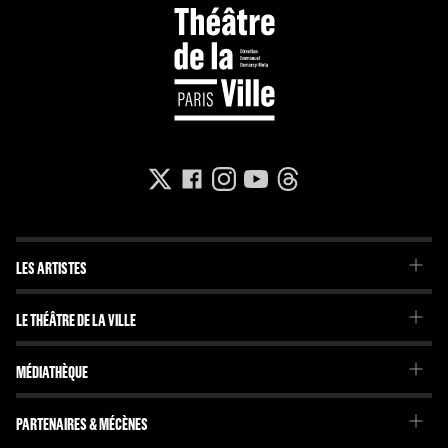
LES ARTISTES
La Troupe du Théâtre de la Ville
LE THÉÂTRE DE LA VILLE
La Troupe de l'Imaginaire
Le Projet
Projets internationaux
MÉDIATHÈQUE
Emmanuel Demarcy-Mota
Brochures et journaux
L'Équipe
Dossiers pédagogiques
PARTENAIRES & MÉCÈNES
Le Conseil d'administration
En librairie