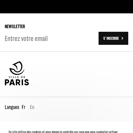
Nos partenaires
L'Histoire
Les tournées
Les travaux (2016-2023)
NEWSLETTER
S' INSCRIRE
Langues
Fr
En
Espace Pro
Contacts
Mentions légales
Ce site utilise des cookies et vous donne le contrôle sur ceux que vous souhaitez activer