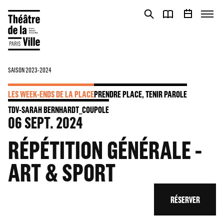
Panneau de gestion des cookies
Panneau de gestion des cookies
SAISON 2023-2024
LES WEEK-ENDS DE LA PLACE
PRENDRE PLACE, TENIR PAROLE
TDV-SARAH BERNHARDT_COUPOLE
06
SEPT. 2024
RÉPÉTITION GÉNÉRALE -
ART & SPORT
RÉSERVER