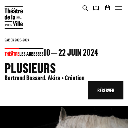
Panneau de gestion des cookies
Panneau de gestion des cookies
SAISON 2023-2024
10
22
JUIN 2024
THÉÂTRE
LES ABBESSES
PLUSIEURS
Bertrand Bossard, Akira • Création
RÉSERVER