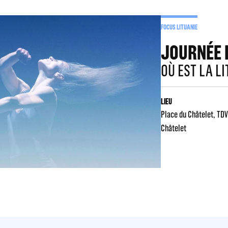
FOCUS LITUANIE
JOURNÉE 
OÙ EST LA LI
LIEU
Place du Châtelet
TDV
Châtelet