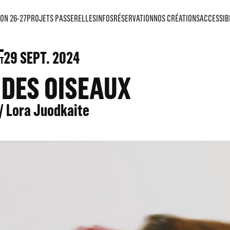
ON 26-27
PROJETS PASSERELLES
INFOS
RÉSERVATION
NOS CRÉATIONS
ACCESSIB
29
SEPT. 2024
T
 DES OISEAUX
/ Lora Juodkaite