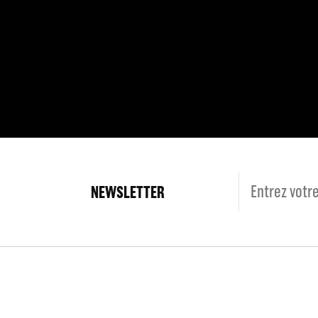
NEWSLETTER
Langues
Fr
En
Espace Pro
Charte du spect