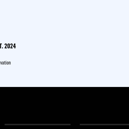
T. 2024
rvation