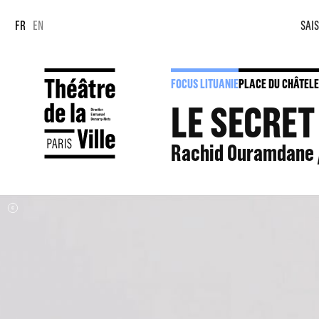
Panneau de gestion des cookies
Panneau de gestion des cookies
FR
EN
SAIS
FOCUS LITUANIE
PLACE DU CHÂTELE
LE SECRET
Rachid Ouramdane 