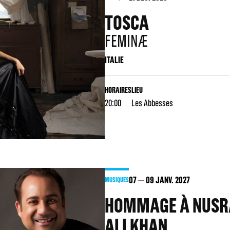
TOSCA
FEMINÆ
ITALIE
HORAIRES
LIEU
20:00
Les Abbesses
07
09
JANV. 2027
MUSIQUES
HOMMAGE À NUSR
ALI KHAN