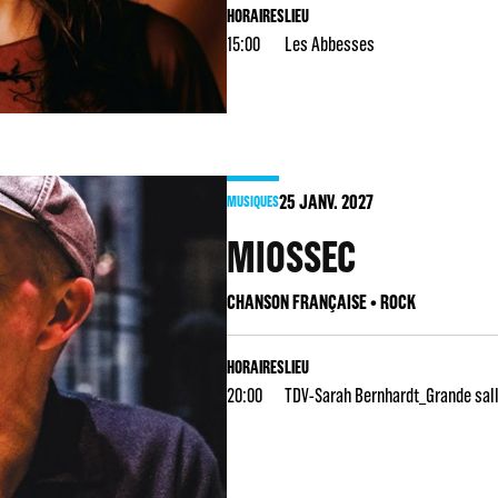
HORAIRES
LIEU
15:00
Les Abbesses
25
JANV. 2027
MUSIQUES
MIOSSEC
CHANSON FRANÇAISE • ROCK
HORAIRES
LIEU
20:00
TDV-Sarah Bernhardt_Grande sal