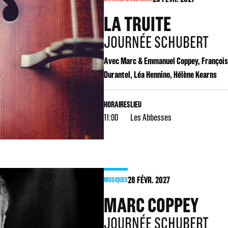
LA TRUITE
JOURNÉE SCHUBERT
Avec Marc & Emmanuel Coppey, François
Durantel, Léa Hennino, Hélène Kearns
HORAIRES
LIEU
11:00
Les Abbesses
28
FÉVR. 2027
MUSIQUES
MARC COPPEY
JOURNÉE SCHUBERT