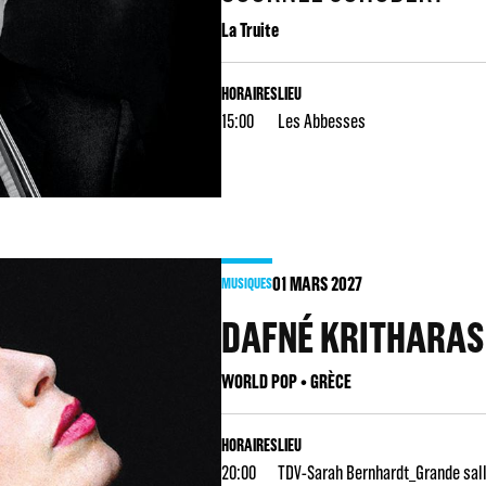
La Truite
HORAIRES
LIEU
15:00
Les Abbesses
01
MARS 2027
MUSIQUES
DAFNÉ KRITHARAS
WORLD POP • GRÈCE
HORAIRES
LIEU
20:00
TDV-Sarah Bernhardt_Grande sal