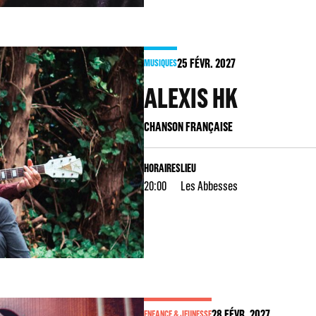
25
FÉVR. 2027
MUSIQUES
ALEXIS HK
CHANSON FRANÇAISE
HORAIRES
LIEU
20:00
Les Abbesses
28
FÉVR. 2027
ENFANCE & JEUNESSE