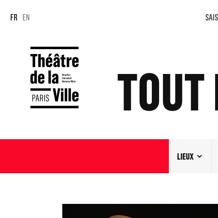
Panneau de gestion des cookies
Panneau de gestion des cookies
FR
EN
SAIS
TOUT 
LIEUX