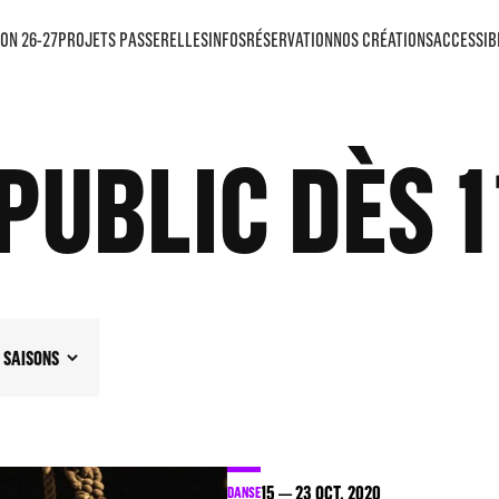
ON 26-27
PROJETS PASSERELLES
INFOS
RÉSERVATION
NOS CRÉATIONS
ACCESSIB
PUBLIC DÈS 1
SAISONS
15
23
OCT. 2020
DANSE