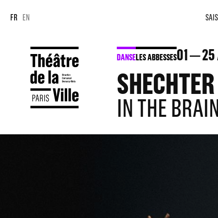
Panneau de gestion des cookies
Panneau de gestion des cookies
FR
EN
SAIS
01
25
DANSE
LES ABBESSES
SHECHTER 
IN THE BRAI