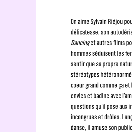
On aime Sylvain Riéjou po
délicatesse, son autodéris
Dancing
et autres films po
hommes séduisent les fem
sentir que sa propre nat
stéréotypes hétéronormés.
coeur grand comme ça et le
envies et badine avec l’am
questions qu’il pose aux 
incongrues et drôles. Lança
danse, il amuse son publ