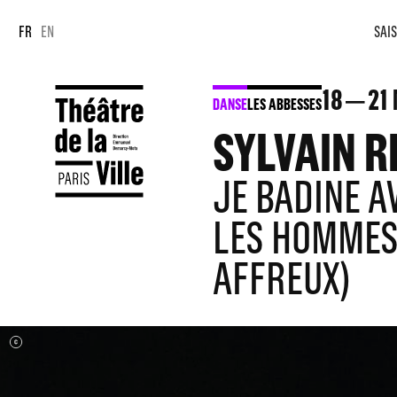
Panneau de gestion des cookies
Panneau de gestion des cookies
FR
EN
SAIS
18
21
DANSE
LES ABBESSES
SYLVAIN R
JE BADINE A
LES HOMMES 
AFFREUX)