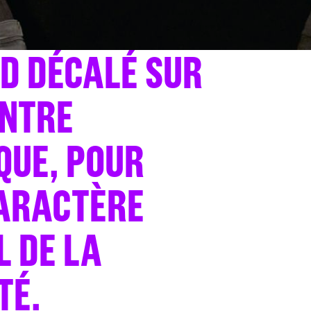
D DÉCALÉ SUR
ONTRE
UE, POUR
CARACTÈRE
L DE LA
TÉ.