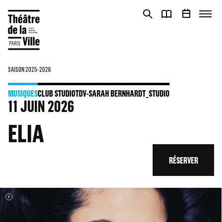
Panneau de gestion des cookies
Panneau de gestion des cookies
SAISON 2025-2026
MUSIQUES
CLUB STUDIO
TDV-SARAH BERNHARDT_STUDIO
11
JUIN 2026
ELIA
RÉSERVER