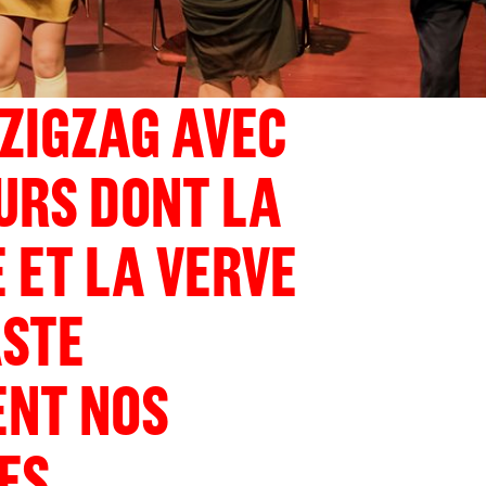
 ZIGZAG AVEC
URS DONT LA
 ET LA VERVE
STE
NT NOS
ES.