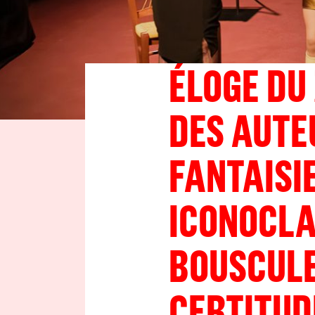
ÉLOGE DU
DES AUTE
FANTAISIE
ICONOCLA
BOUSCULE
CERTITUD