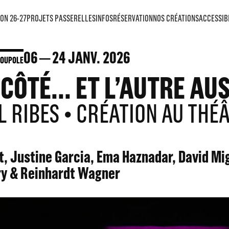
ON 26-27
PROJETS PASSERELLES
INFOS
RÉSERVATION
NOS CRÉATIONS
ACCESSIB
06
24
JANV. 2026
COUPOLE
CÔTÉ... ET L’AUTRE AUS
 RIBES • CRÉATION AU THÉ
t, Justine Garcia, Ema Haznadar, David Mi
ry & Reinhardt Wagner