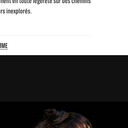
înent en toute légèreté sur des chemins
urs inexplorés.
MME