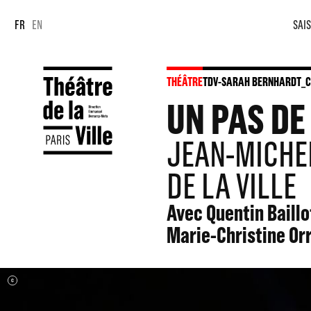
Panneau de gestion des cookies
Panneau de gestion des cookies
FR
EN
SAIS
THÉÂTRE
TDV-SARAH BERNHARDT_
UN PAS DE 
JEAN-MICHEL
DE LA VILLE
Avec Quentin Baillo
Marie-Christine Or