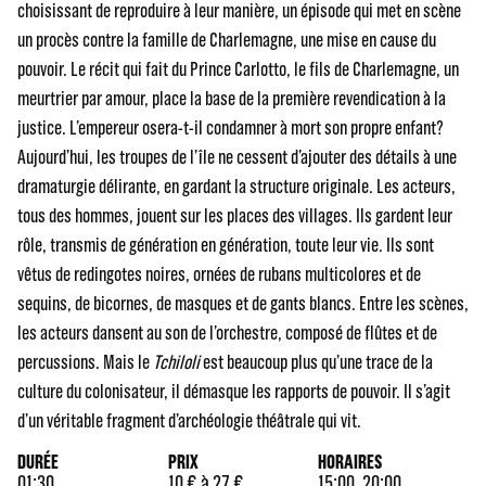
choisissant de reproduire à leur manière, un épisode qui met en scène
un procès contre la famille de Charlemagne, une mise en cause du
pouvoir. Le récit qui fait du Prince Carlotto, le fils de Charlemagne, un
meurtrier par amour, place la base de la première revendication à la
justice. L’empereur osera-t-il condamner à mort son propre enfant?
Aujourd’hui, les troupes de l’île ne cessent d’ajouter des détails à une
dramaturgie délirante, en gardant la structure originale. Les acteurs,
tous des hommes, jouent sur les places des villages. Ils gardent leur
rôle, transmis de génération en génération, toute leur vie. Ils sont
vêtus de redingotes noires, ornées de rubans multicolores et de
sequins, de bicornes, de masques et de gants blancs. Entre les scènes,
les acteurs dansent au son de l’orchestre, composé de flûtes et de
percussions. Mais le
Tchiloli
est beaucoup plus qu’une trace de la
culture du colonisateur, il démasque les rapports de pouvoir. Il s’agit
d’un véritable fragment d’archéologie théâtrale qui vit.
DURÉE
PRIX
HORAIRES
01:30
10 € à 27 €
15:00, 20:00