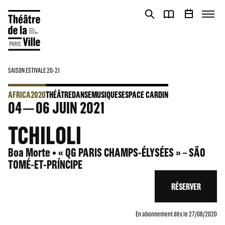
Panneau de gestion des cookies
Panneau de gestion des cookies
SAISON ESTIVALE 20-21
AFRICA2020
THÉÂTRE
DANSE
MUSIQUES
ESPACE CARDIN
04
06
JUIN 2021
TCHILOLI
Boa Morte • « QG PARIS CHAMPS-ÉLYSÉES » – SÃO
TOMÉ-ET-PRÍNCIPE
RÉSERVER
En abonnement dès le 27/08/2020