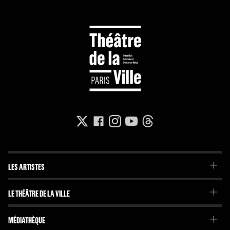
LES ARTISTES
La Troupe du Théâtre de la Ville
LE THÉÂTRE DE LA VILLE
La Troupe de l'Imaginaire
Le Projet
Projets internationaux
MÉDIATHÈQUE