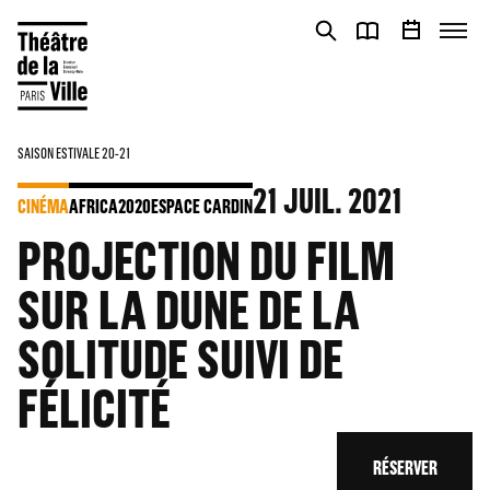
Panneau de gestion des cookies
Panneau de gestion des cookies
SAISON ESTIVALE 20-21
21
JUIL. 2021
CINÉMA
AFRICA2020
ESPACE CARDIN
PROJECTION DU FILM
SUR LA DUNE DE LA
SOLITUDE SUIVI DE
FÉLICITÉ
RÉSERVER