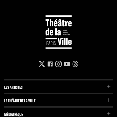
LES ARTISTES
La Troupe du Théâtre de la Ville
LE THÉÂTRE DE LA VILLE
La Troupe de l'Imaginaire
Le Projet
Projets internationaux
MÉDIATHÈQUE