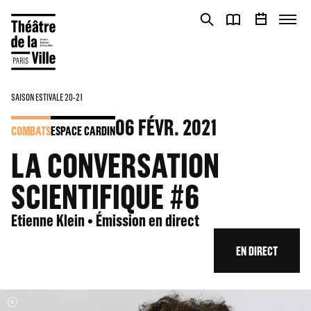
Panneau de gestion des cookies
Panneau de gestion des cookies
SAISON ESTIVALE 20-21
06
FÉVR. 2021
COMBATS
ESPACE CARDIN
LA CONVERSATION
SCIENTIFIQUE #6
Etienne Klein • Émission en direct
EN DIRECT