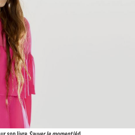
ur son livre
Sauver le moment
(éd.