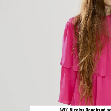
AVEC
Nicolas Bouchaud
po