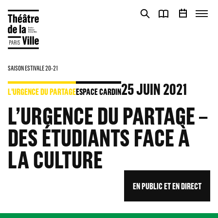
Panneau de gestion des cookies
Panneau de gestion des cookies
SAISON ESTIVALE 20-21
25
JUIN 2021
L'URGENCE DU PARTAGE
ESPACE CARDIN
L’URGENCE DU PARTAGE –
DES ÉTUDIANTS FACE À
LA CULTURE
EN PUBLIC ET EN DIRECT