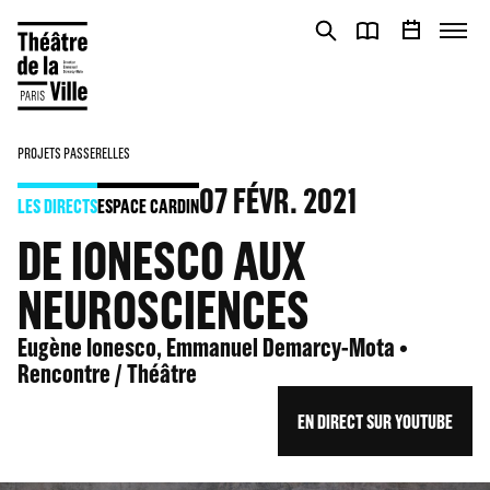
Panneau de gestion des cookies
Panneau de gestion des cookies
PROJETS PASSERELLES
07
FÉVR. 2021
LES DIRECTS
ESPACE CARDIN
DE IONESCO AUX
NEUROSCIENCES
Eugène Ionesco, Emmanuel Demarcy-Mota •
Rencontre / Théâtre
EN DIRECT SUR YOUTUBE