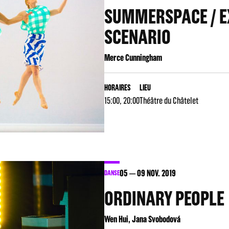
SUMMERSPACE / E
SCENARIO
Merce Cunningham
HORAIRES
LIEU
15:00, 20:00
Théâtre du Châtelet
05
09
NOV. 2019
DANSE
ORDINARY PEOPLE
Wen Hui, Jana Svobodová