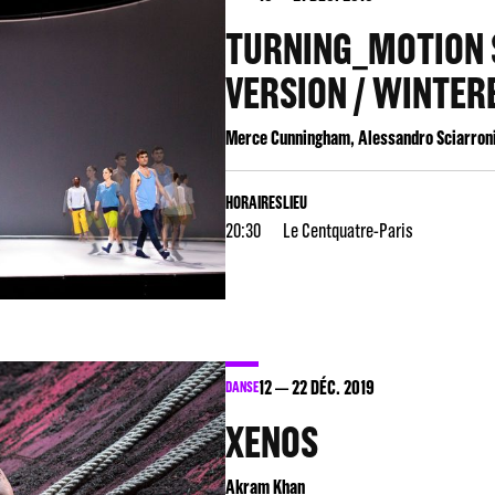
TURNING_MOTION 
VERSION / WINTE
Merce Cunningham, Alessandro Sciarron
HORAIRES
LIEU
20:30
Le Centquatre-Paris
12
22
DÉC. 2019
DANSE
XENOS
Akram Khan