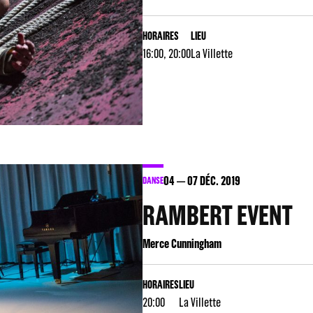
HORAIRES
LIEU
16:00, 20:00
La Villette
04
07
DÉC. 2019
DANSE
RAMBERT EVENT
Merce Cunningham
HORAIRES
LIEU
20:00
La Villette