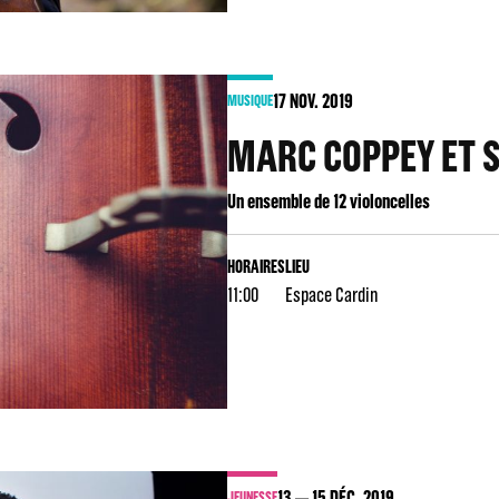
17
NOV. 2019
MUSIQUE
MARC COPPEY ET S
Un ensemble de 12 violoncelles
HORAIRES
LIEU
11:00
Espace Cardin
13
15
DÉC. 2019
JEUNESSE