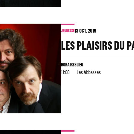
13
OCT. 2019
JEUNESSE
LES PLAISIRS DU P
HORAIRES
LIEU
11:00
Les Abbesses