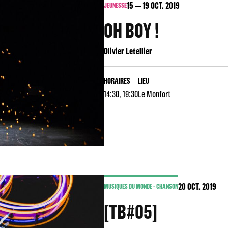
15
19
OCT. 2019
JEUNESSE
OH BOY !
Olivier Letellier
HORAIRES
LIEU
14:30, 19:30
Le Monfort
20
OCT. 2019
MUSIQUES DU MONDE - CHANSON
[TB#05]