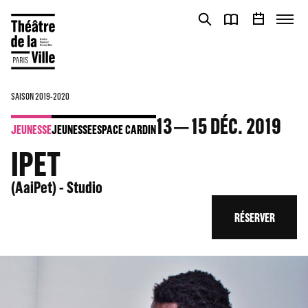
Panneau de gestion des cookies
Panneau de gestion des cookies
SAISON 2019-2020
13
15
DÉC. 2019
JEUNESSE
JEUNESSE
ESPACE CARDIN
IPET
(AaiPet) - Studio
RÉSERVER