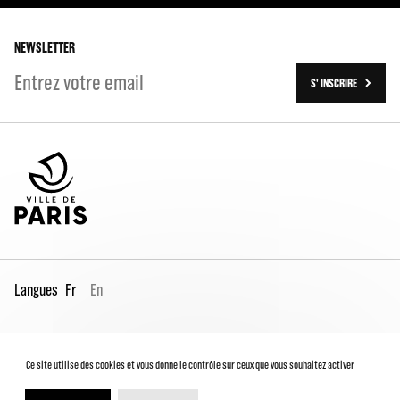
Les tournées
Les travaux (2016-2023)
NEWSLETTER
S' INSCRIRE
Langues
Fr
En
Espace Pro
Contacts
Mentions légales
Ce site utilise des cookies et vous donne le contrôle sur ceux que vous souhaitez activer
Conditions générales de vente
Charte du spectateur
Déclaration d'accessibilité