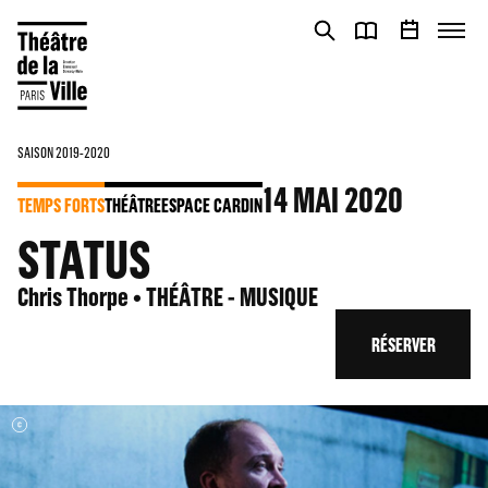
Panneau de gestion des cookies
Panneau de gestion des cookies
SAISON 2019-2020
14
MAI 2020
TEMPS FORTS
THÉÂTRE
ESPACE CARDIN
STATUS
Chris Thorpe • THÉÂTRE - MUSIQUE
RÉSERVER