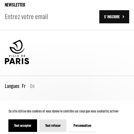
NEWSLETTER
S' INSCRIRE
Langues
Fr
En
Espace Pro
Contacts
Mentions légales
Ce site utilise des cookies et vous donne le contrôle sur ceux que vous souhaitez activer
Conditions générales de vente
Charte du spectateur
Déclaration d'accessibilité
Tout accepter
Tout refuser
Personnaliser