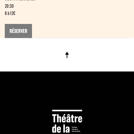
20:30
8 à 12€
RÉSERVER