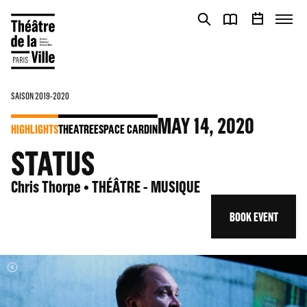
Cookies management panel
Cookies management panel
SAISON 2019-2020
MAY
14
, 2020
HIGHLIGHTS
THEATRE
ESPACE CARDIN
STATUS
Chris Thorpe • THÉÂTRE - MUSIQUE
BOOK EVENT