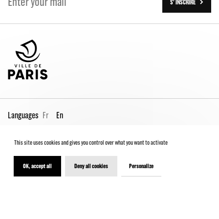
S' INSCRIRE
Languages
Fr
En
This site uses cookies and gives you control over what you want to activate
Pro page
Contact us
Legal
Terms and conditions
Spectator Charter
OK, accept all
Deny all cookies
Personalize
© 2026 - Théâtre de la Ville