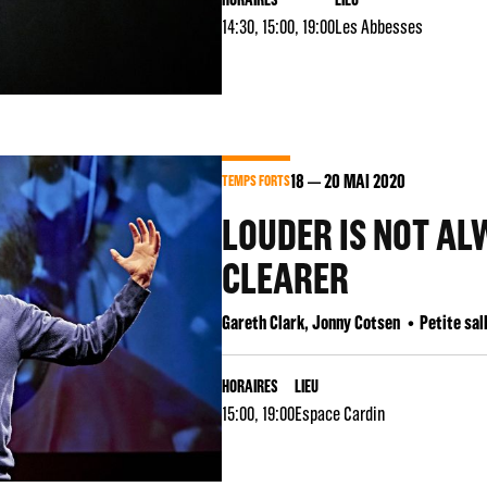
14:30, 15:00, 19:00
Les Abbesses
18
20
MAI 2020
TEMPS FORTS
LOUDER IS NOT AL
CLEARER
Gareth Clark, Jonny Cotsen
Petite sal
HORAIRES
LIEU
15:00, 19:00
Espace Cardin