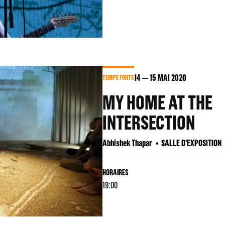
14
15
MAI 2020
TEMPS FORTS
MY HOME AT THE
INTERSECTION
Abhishek Thapar
SALLE D'EXPOSITION
HORAIRES
19:00