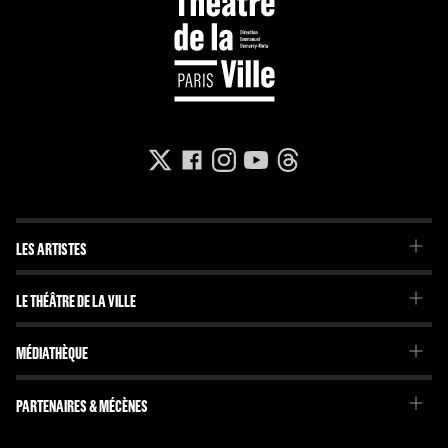
LES ARTISTES
La Troupe du Théâtre de la Ville
LE THÉÂTRE DE LA VILLE
La Troupe de l'Imaginaire
Le Projet
Projets internationaux
MÉDIATHÈQUE
Emmanuel Demarcy-Mota
Brochures et journaux
L'Équipe
Dossiers pédagogiques
PARTENAIRES & MÉCÈNES
Le Conseil d'administration
En librairie
Nos partenaires
L'Histoire