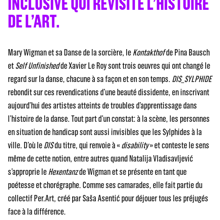
INCLUSIVE QUI REVISITE L’HISTOIRE
DE L’ART.
Mary Wigman et sa Danse de la sorcière, le
Kontakthof
de Pina Bausch
et
Self Unfinished
de Xavier Le Roy sont trois oeuvres qui ont changé le
regard sur la danse, chacune à sa façon et en son temps.
DIS_SYLPHIDE
rebondit sur ces revendications d’une beauté dissidente, en inscrivant
aujourd’hui des artistes atteints de troubles d’apprentissage dans
l’histoire de la danse. Tout part d’un constat: à la scène, les personnes
en situation de handicap sont aussi invisibles que les Sylphides à la
ville. D’où le
DIS
du titre, qui renvoie à «
disability
» et conteste le sens
même de cette notion, entre autres quand Natalija Vladisavljević
s’approprie le
Hexentanz
de Wigman et se présente en tant que
poétesse et chorégraphe. Comme ses camarades, elle fait partie du
collectif Per.Art, créé par Saša Asentić pour déjouer tous les préjugés
face à la différence.