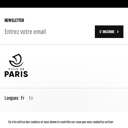
Les tournées
Les travaux (2016-2023)
NEWSLETTER
S' INSCRIRE
Langues
Fr
En
Espace Pro
Contacts
Mentions légales
Ce site utilise des cookies et vous donne le contrôle sur ceux que vous souhaitez activer
Conditions générales de vente
Charte du spectateur