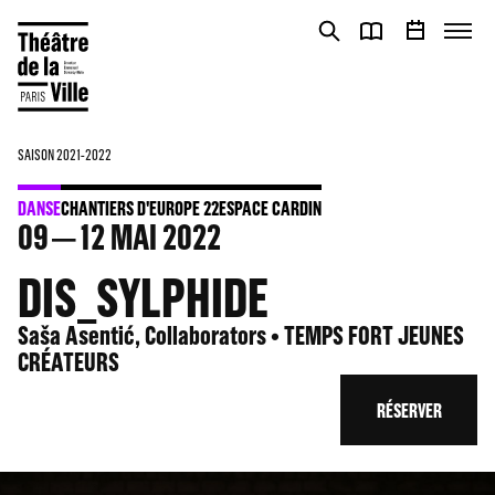
Panneau de gestion des cookies
Panneau de gestion des cookies
SAISON 2021-2022
DANSE
CHANTIERS D'EUROPE 22
ESPACE CARDIN
09
12
MAI 2022
DIS_SYLPHIDE
Saša Asentić, Collaborators • TEMPS FORT JEUNES
CRÉATEURS
RÉSERVER