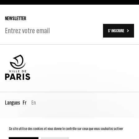
Les tournées
Les travaux (2016-2023)
NEWSLETTER
S' INSCRIRE
Langues
Fr
En
Espace Pro
Contacts
Mentions légales
Ce site utilise des cookies et vous donne le contrôle sur ceux que vous souhaitez activer
Conditions générales de vente
Charte du spectateur