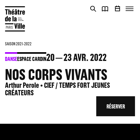
Panneau de gestion des cookies
Panneau de gestion des cookies
SAISON 2021-2022
20
23
AVR. 2022
DANSE
ESPACE CARDIN
NOS CORPS VIVANTS
Arthur Perole • CIEF / TEMPS FORT JEUNES
CRÉATEURS
RÉSERVER