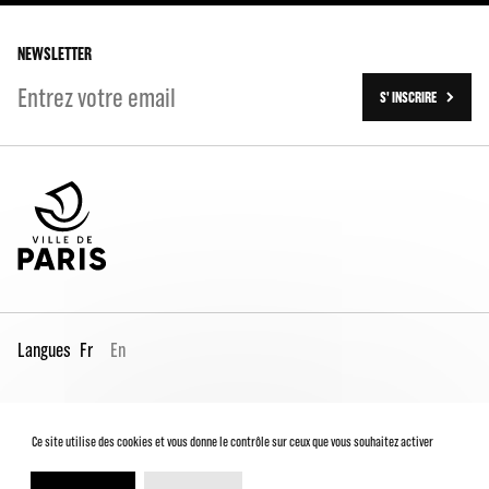
Les travaux (2016-2023)
NEWSLETTER
S' INSCRIRE
Langues
Fr
En
Espace Pro
Contacts
Mentions légales
Ce site utilise des cookies et vous donne le contrôle sur ceux que vous souhaitez activer
Conditions générales de vente
Charte du spectateur
Déclaration d'accessibilité