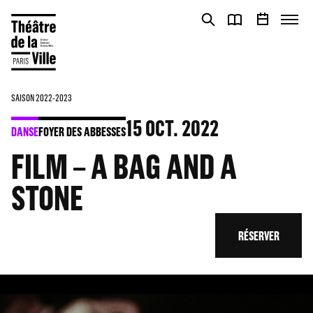
Panneau de gestion des cookies
Panneau de gestion des cookies
SAISON 2022-2023
15
OCT. 2022
DANSE
FOYER DES ABBESSES
FILM – A BAG AND A
STONE
RÉSERVER