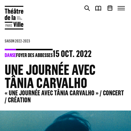
Panneau de gestion des cookies
Panneau de gestion des cookies
SAISON 2022-2023
15
OCT. 2022
DANSE
FOYER DES ABBESSES
UNE JOURNÉE AVEC
TÂNIA CARVALHO
« UNE JOURNÉE AVEC TÂNIA CARVALHO » / CONCERT
/ CRÉATION