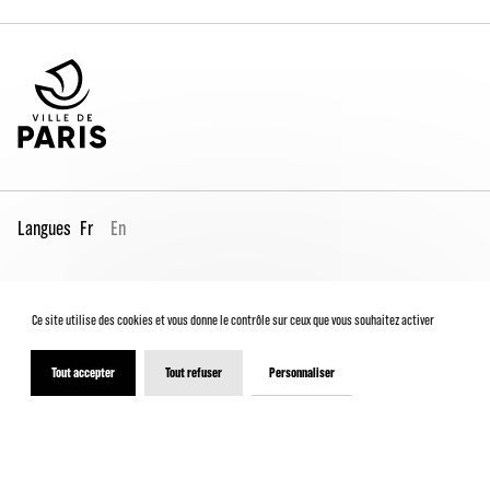
Langues
Fr
En
Espace Pro
Contacts
Mentions légales
Ce site utilise des cookies et vous donne le contrôle sur ceux que vous souhaitez activer
Conditions générales de vente
Charte du spectateur
Déclaration d'accessibilité
Tout accepter
Tout refuser
Personnaliser
© 2026 - Théâtre de la Ville